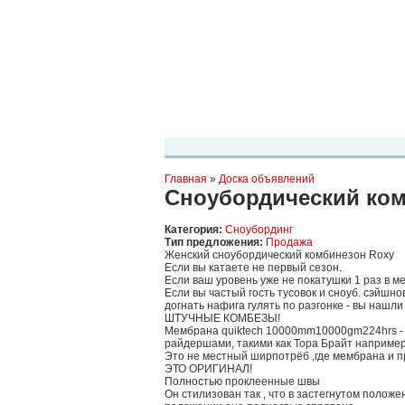
Планета Экстрима
-
сообщество любителей экстремального спо
можете
присоединиться!
Главная
Пресс-релиз
Новости
Виде
Главная
»
Доска объявлений
Сноубордический ко
Категория:
Сноубординг
Тип предложения:
Продажа
Женский сноубордический комбинезон Roxy
Если вы катаете не первый сезон.
Если ваш уровень уже не покатушки 1 раз в м
Если вы частый гость тусовок и сноуб. сэйшнов
догнать нафига гулять по разгонке - вы нашл
ШТУЧНЫЕ КОМБЕЗЫ!
Мембрана quiktech 10000mm10000gm224hrs -
райдершами, такими как Тора Брайт например
Это не местный ширпотрёб ,где мембрана и п
ЭТО ОРИГИНАЛ!
Полностью проклеенные швы
Он стилизован так , что в застегнутом положе