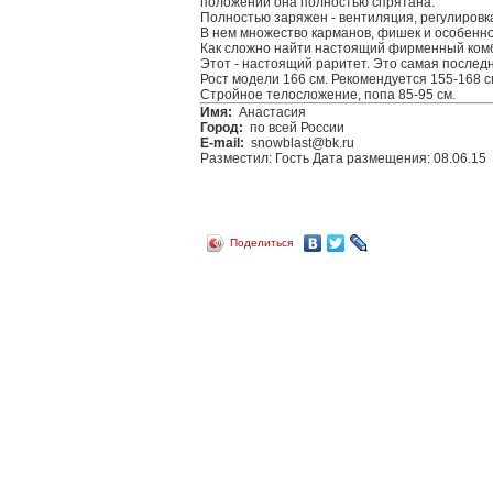
положении она полностью спрятана.
Полностью заряжен - вентиляция, регулировка
В нем множество карманов, фишек и особенно
Как сложно найти настоящий фирменный комбе
Этот - настоящий раритет. Это самая послед
Рост модели 166 см. Рекомендуется 155-168 с
Стройное телосложение, попа 85-95 см.
Имя:
Анастасия
Город:
по всей России
E-mail:
snowblast@bk.ru
Разместил: Гость
Дата размещения: 08.06.15
Поделиться