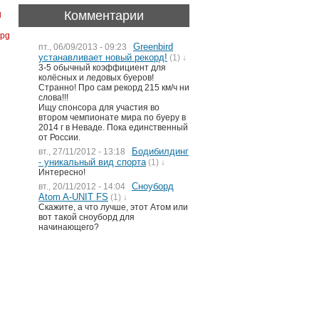
Комментарии
Greenbird
пт., 06/09/2013 - 09:23
устанавливает новый рекорд!
(1) ↓
3-5 обычный коэффициент для
колёсных и ледовых буеров!
Странно! Про сам рекорд 215 км/ч ни
слова!!!
Ищу спонсора для участия во
втором чемпионате мира по буеру в
2014 г в Неваде. Пока единственный
от России.
Бодибилдинг
вт., 27/11/2012 - 13:18
- уникальный вид спорта
(1) ↓
Интересно!
Сноуборд
вт., 20/11/2012 - 14:04
Atom A-UNIT FS
(1) ↓
Скажите, а что лучше, этот Атом или
вот такой сноуборд для
начинающего?