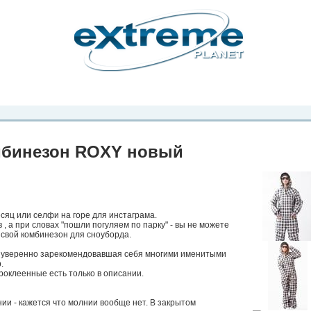
рта. Вы
о
Фото
Места
Блоги
Каталог
Объявления
Статьи
Игры
мбинезон ROXY новый
есяц или селфи на горе для инстаграма.
 , а при словах "пошли погуляем по парку" - вы не можете
и свой комбинезон для сноуборда.
 уверенно зарекомендовавшая себя многими именитыми
.
роклеенные есть только в описании.
нии - кажется что молнии вообще нет. В закрытом