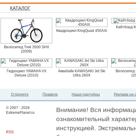
КАТАЛОГ
Кайтборд M
Квадроцикл KingQuad 450AXi
Велосипед Trek 3500 SHX
(2009)
Гидроцикл YAMAHA VX
Аквабайк KAWASAKI Jet Ski
Велосипед 
Deluxe (2010)
Ultra 260X
(2
О проекте
Правила
Наши партнёры
Реклама на 
© 2007 - 2026
Внимание! Вся информация
ExtremePlanet.ru
ознакомительный характер
инструкцией. Экстремаль
RSS