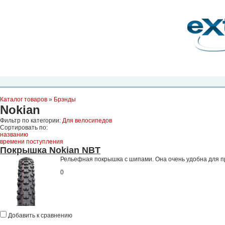
Планета Экстрима
-
сообщество любителей экстремального спорта. Вы
можете
присоединиться!
Главная
Пресс-релиз
Новости
Видео
Фото
Места
Блоги
Ка
Каталог товаров
»
Брэнды
Nokian
Фильтр по категории:
Для велосипедов
Сортировать по:
названию
времени поступления
Покрышка Nokian NBT
Рельефная покрышка с шипами. Она очень удобна для п
0
Добавить к сравнению