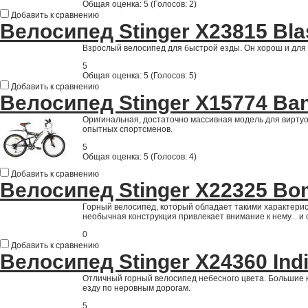
Общая оценка:
5
(
Голосов: 2
)
Добавить к сравнению
Велосипед Stinger Х23815 Bla
Взрослый велосипед для быстрой езды. Он хорош и для 
5
Общая оценка:
5
(
Голосов: 5
)
Добавить к сравнению
Велосипед Stinger Х15774 Ban
Оригинальная, достаточно массивная модель для вирту
опытных спортсменов.
5
Общая оценка:
5
(
Голосов: 4
)
Добавить к сравнению
Велосипед Stinger Х22325 Bo
Горный велосипед, который обладает такими характерис
необычная конструкция привлекает внимание к нему... и
0
Добавить к сравнению
Велосипед Stinger Х24360 Ind
Отличный горный велосипед небесного цвета. Большие
езду по неровным дорогам.
5