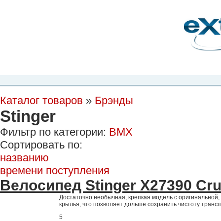
Планета Экстрима
-
сообщество любителей экстремального спорта. Вы
можете
присоединиться!
Главная
Пресс-релиз
Новости
Видео
Фото
Места
Блоги
Ка
Каталог товаров
»
Брэнды
Stinger
Фильтр по категории:
BMX
Сортировать по:
названию
времени поступления
Велосипед Stinger Х27390 Cru
Достаточно необычная, крепкая модель с оригинальной,
крылья, что позволяет дольше сохранить чистоту трансп
5