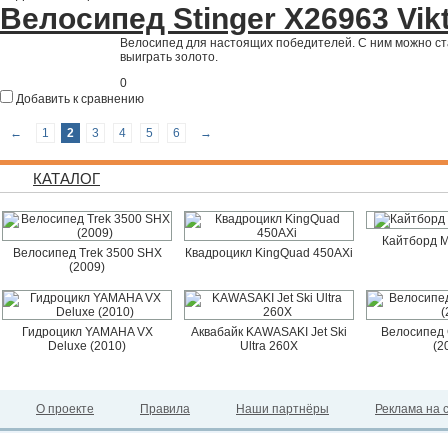
Велосипед Stinger Х26963 Vikt
Велосипед для настоящих победителей. С ним можно ста
выиграть золото.
0
Добавить к сравнению
←
1
2
3
4
5
6
→
КАТАЛОГ
Кайтборд M
Велосипед Trek 3500 SHX
Квадроцикл KingQuad 450AXi
(2009)
Гидроцикл YAMAHA VX
Аквабайк KAWASAKI Jet Ski
Велосипед 
Deluxe (2010)
Ultra 260X
(2
О проекте
Правила
Наши партнёры
Реклама на 