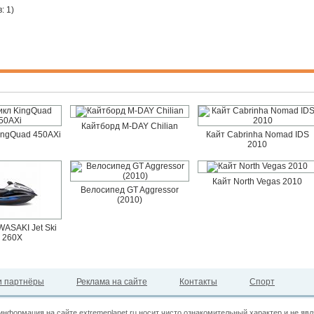
: 1
)
Кайтборд M-DAY Chilian
ingQuad 450AXi
Кайт Cabrinha Nomad IDS
2010
Кайт North Vegas 2010
Велосипед GT Aggressor
(2010)
ASAKI Jet Ski
a 260X
 партнёры
Реклама на сайте
Контакты
Спорт
информация на сайте extremeplanet.ru носит чисто ознакомительный характер и не яв