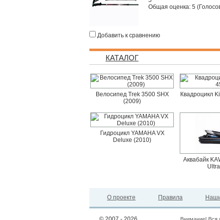
5
Общая оценка:
5
(
Голосов
Добавить к сравнению
КАТАЛОГ
Велосипед Trek 3500 SHX
Квадроцикл K
(2009)
Гидроцикл YAMAHA VX
Deluxe (2010)
Аквабайк KAW
Ultr
О проекте
Правила
Наши
© 2007 - 2026
Внимание! Вся 