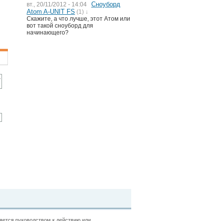
Сноуборд
вт., 20/11/2012 - 14:04
Atom A-UNIT FS
(1) ↓
Скажите, а что лучше, этот Атом или
вот такой сноуборд для
начинающего?
ляется руководством к действию или