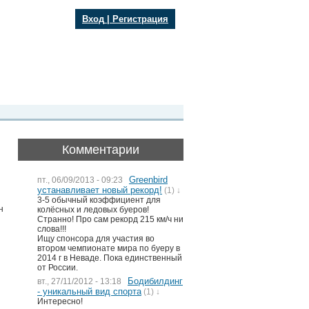
Вход
|
Регистрация
Комментарии
Greenbird
пт., 06/09/2013 - 09:23
устанавливает новый рекорд!
(1) ↓
3-5 обычный коэффициент для
н
колёсных и ледовых буеров!
Странно! Про сам рекорд 215 км/ч ни
слова!!!
Ищу спонсора для участия во
втором чемпионате мира по буеру в
2014 г в Неваде. Пока единственный
от России.
Бодибилдинг
вт., 27/11/2012 - 13:18
- уникальный вид спорта
(1) ↓
Интересно!