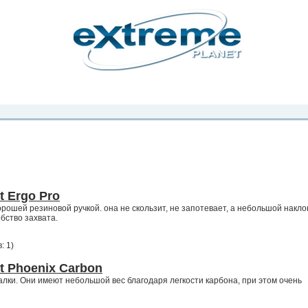
рта. Вы
о
Фото
Места
Блоги
Каталог
Объявления
Статьи
Игры
 Ergo Pro
орошей резиновой ручкой. она не скользит, не запотевает, а небольшой накло
бство захвата.
: 1
)
t Phoenix Carbon
лки. Они имеют небольшой вес благодаря легкости карбона, при этом очень