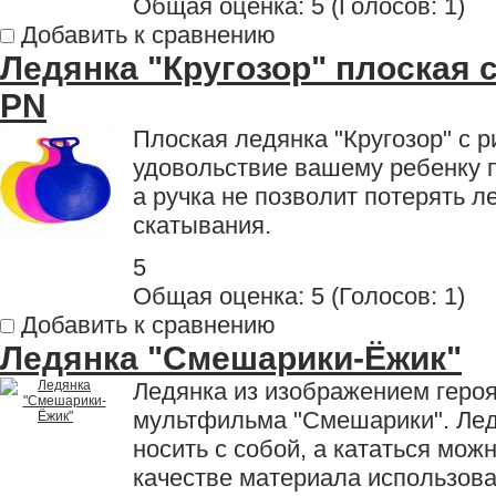
Общая оценка:
5
(
Голосов: 1
)
Добавить к сравнению
Ледянка "Кругозор" плоская 
PN
Плоская ледянка "Кругозор" с 
удовольствие вашему ребенку п
а ручка не позволит потерять л
скатывания.
5
Общая оценка:
5
(
Голосов: 1
)
Добавить к сравнению
Ледянка "Смешарики-Ёжик"
Ледянка из изображением героя
мультфильма "Смешарики". Ледя
носить с собой, а кататься мож
качестве материала использова