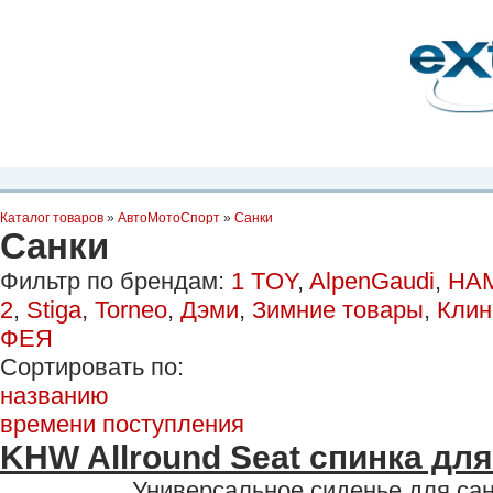
Планета Экстрима
-
сообщество любителей экстремального спорта. Вы
можете
присоединиться!
Главная
Пресс-релиз
Новости
Видео
Фото
Места
Блоги
Ка
Каталог товаров
»
АвтоМотоСпорт
»
Санки
Санки
Фильтр по брендам:
1 TOY
,
AlpenGaudi
,
HA
2
,
Stiga
,
Torneo
,
Дэми
,
Зимние товары
,
Кли
ФЕЯ
Сортировать по:
названию
времени поступления
KHW Allround Seat спинка для
Универсальное сиденье для са