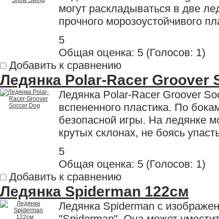
могут раскладываться в две ле
прочного морозоустойчивого пл
5
Общая оценка:
5
(
Голосов: 1
)
Добавить к сравнению
Ледянка Polar-Racer Groover 
Ледянка Polar-Racer Groover So
вспененного пластика. По бока
безопасной игры. На ледянке м
крутых склонах, не боясь упаст
5
Общая оценка:
5
(
Голосов: 1
)
Добавить к сравнению
Ледянка Spiderman 122см
Ледянка Spiderman с изображе
"Spiderman". Она может уместит