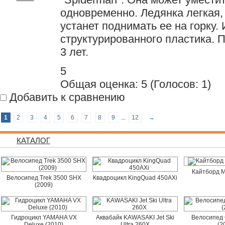
одновременно. Ледянка легкая,
устанет поднимать ее на горку.
структурированного пластика. 
3 лет.
5
Общая оценка:
5
(
Голосов: 1
)
Добавить к сравнению
1
2
3
4
5
6
7
8
9
...
12
→
КАТАЛОГ
Кайтборд M
Велосипед Trek 3500 SHX
Квадроцикл KingQuad 450AXi
(2009)
Гидроцикл YAMAHA VX
Аквабайк KAWASAKI Jet Ski
Велосипед 
Deluxe (2010)
Ultra 260X
(2