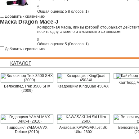
5
Общая оценка:
5
(
Голосов: 1
)
Добавить к сравнению
Маска Dragon Mace-J
Комфортная маска, линзы которой отображают действите
носить одну, а можно и в комплекте со шлемом.
5
Общая оценка:
5
(
Голосов: 1
)
Добавить к сравнению
КАТАЛОГ
Кайтборд M
Велосипед Trek 3500 SHX
Квадроцикл KingQuad 450AXi
(2009)
Гидроцикл YAMAHA VX
Аквабайк KAWASAKI Jet Ski
Велосипед 
Deluxe (2010)
Ultra 260X
(2