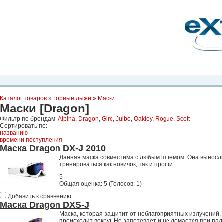
Планета Экстрима
-
сообщество любителей экстремального спорта. Вы
можете
присоединиться!
Главная
Пресс-релиз
Новости
Видео
Фото
Места
Блоги
Ка
Каталог товаров
»
Горные лыжи
»
Маски
Маски [Dragon]
Фильтр по брендам:
Alpina
,
Dragon
,
Giro
,
Julbo
,
Oakley
,
Rogue
,
Scott
Сортировать по:
названию
времени поступления
Маска Dragon DX-J 2010
Данная маска совместима с любым шлемом. Она вынослив
тренироваться как новичок, так и профи.
5
Общая оценка:
5
(
Голосов: 1
)
Добавить к сравнению
Маска Dragon DXS-J
Маска, которая защитит от неблагоприятных излучений, 
происходит вокруг. Не запотевает и не ломается при па