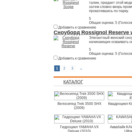
талии, придает этой мо
затем словно вихрь пром
прокатившись по парку.
5
Общая оценка:
5
(
Голосов
Добавить к сравнению
Сноуборд Rossignol Reserve
Элегантный женский сноу
начинающих осваивать с
5
Общая оценка:
5
(
Голосов
Добавить к сравнению
1
2
3
→
КАТАЛОГ
Велосипед Trek 3500 SHX
Квадроцикл K
(2009)
Гидроцикл YAMAHA VX
Аквабайк KAW
Deluxe (2010)
Ultr