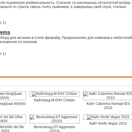
дели подлинную универсальность. Сначала ты распишешь нетронутый кулуар,
чишься по трассе сквозь толпу лыжников, а завершишь свой спуск, стильно
: 1
)
 wms
борд для катания в стиле фрирайд. Предназначен для новичков и любителей
кольжение по склонам.
: 1
)
Кайтборд M-DAY Chilian
ingQuad 450AXi
Кайт Cabrinha Nomad IDS
2010
Кайт North Vegas 2010
ASAKI Jet Ski
Велосипед GT Aggressor
a 260X
(2010)