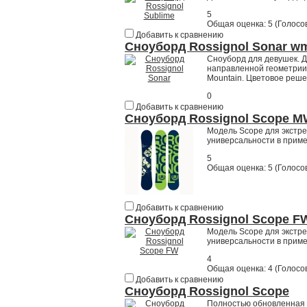
5
Общая оценка:
5
(
Голосов
Добавить к сравнению
Сноуборд Rossignol Sonar w
Сноуборд для девушек. Д
направленной геометрии,
Mountain. Цветовое реше
0
Добавить к сравнению
Сноуборд Rossignol Scope 
Модель Scope для экстре
универсальности в приме
5
Общая оценка:
5
(
Голосов
Добавить к сравнению
Сноуборд Rossignol Scope F
Модель Scope для экстре
универсальности в приме
4
Общая оценка:
4
(
Голосов
Добавить к сравнению
Сноуборд Rossignol Scope
Полностью обновленная 