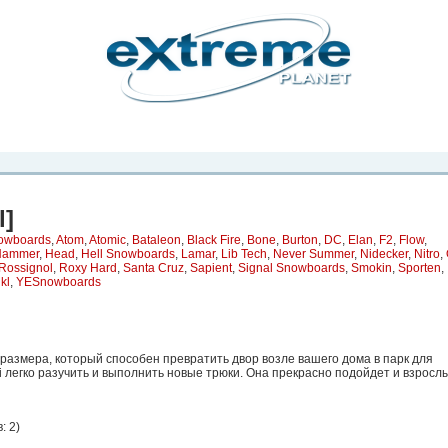
рта. Вы
о
Фото
Места
Блоги
Каталог
Объявления
Статьи
Игры
l]
nowboards
,
Atom
,
Atomic
,
Bataleon
,
Black Fire
,
Bone
,
Burton
,
DC
,
Elan
,
F2
,
Flow
,
Hammer
,
Head
,
Hell Snowboards
,
Lamar
,
Lib Tech
,
Never Summer
,
Nidecker
,
Nitro
,
Rossignol
,
Roxy Hard
,
Santa Cruz
,
Sapient
,
Signal Snowboards
,
Smokin
,
Sporten
,
kl
,
YESnowboards
азмера, который способен превратить двор возле вашего дома в парк для
ni легко разучить и выполнить новые трюки. Она прекрасно подойдет и взросл
: 2
)