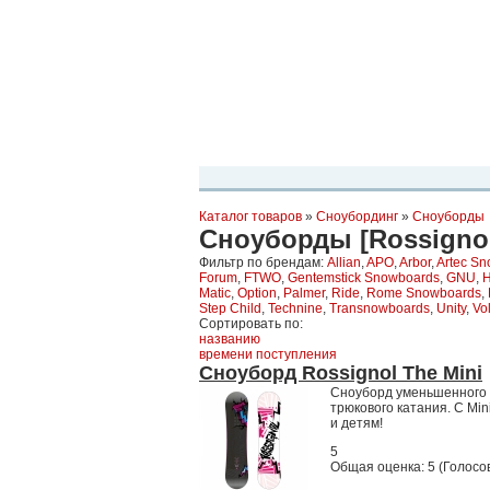
Планета Экстрима
-
сообщество любителей экстремального спо
можете
присоединиться!
Главная
Пресс-релиз
Новости
Виде
Каталог товаров
»
Сноубординг
»
Сноуборды
Сноуборды [Rossigno
Фильтр по брендам:
Allian
,
APO
,
Arbor
,
Artec S
Forum
,
FTWO
,
Gentemstick Snowboards
,
GNU
,
Matic
,
Option
,
Palmer
,
Ride
,
Rome Snowboards
,
Step Child
,
Technine
,
Transnowboards
,
Unity
,
Vol
Сортировать по:
названию
времени поступления
Сноуборд Rossignol The Mini
Сноуборд уменьшенного р
трюкового катания. С Mi
и детям!
5
Общая оценка:
5
(
Голосов