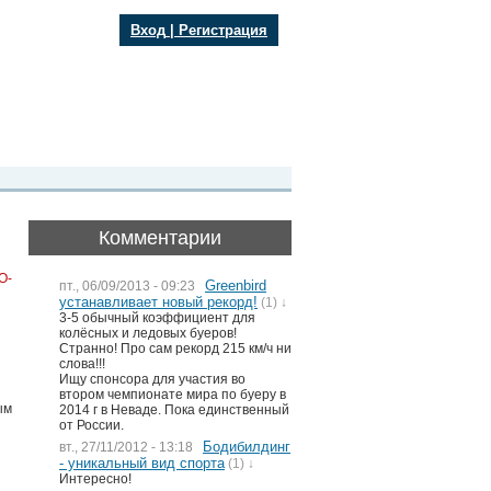
Вход
|
Регистрация
Комментарии
O-
Greenbird
пт., 06/09/2013 - 09:23
устанавливает новый рекорд!
(1) ↓
3-5 обычный коэффициент для
колёсных и ледовых буеров!
Странно! Про сам рекорд 215 км/ч ни
слова!!!
Ищу спонсора для участия во
втором чемпионате мира по буеру в
ым
2014 г в Неваде. Пока единственный
от России.
Бодибилдинг
вт., 27/11/2012 - 13:18
- уникальный вид спорта
(1) ↓
Интересно!