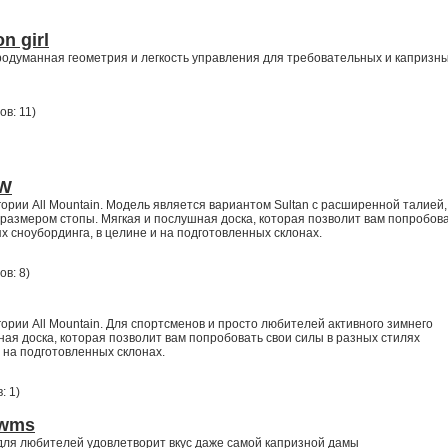
n girl
одуманная геометрия и легкость управления для требовательных и капризн
ов: 11
)
MW
ории All Mountain. Модель является вариантом Sultan с расширенной талией,
размером стопы. Мягкая и послушная доска, которая позволит вам попробов
х сноубординга, в целине и на подготовленных склонах.
ов: 8
)
ории All Mountain. Для спортсменов и просто любителей активного зимнего
ная доска, которая позволит вам попробовать свои силы в разных стилях
и на подготовленных склонах.
: 1
)
 wms
для любителей удовлетворит вкус даже самой капризной дамы