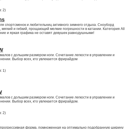
: 2
)
ms
ля спортсменок и любительниц активного зимнего отдыха. Сноуборд
 мягкий и гибкий, прощающий мелкие погрешности в катании. Категория All
ние и яркая графика не оставят девушек равнодушными!
MW
малов с дольшим размером ноги. Сочетание легкости в управлении и
нении. Выбор всех, кто увлекается фрирайдом
: 1
)
W
малов с дольшим размером ноги. Сочетание легкости в управлении и
нении. Выбор всех, кто увлекается фрирайдом.
: 2
)
прогрессивная форма, помноженная на оптимально подобранную ширину