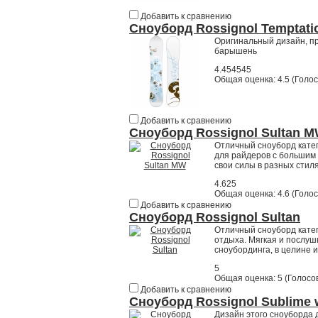
Добавить к сравнению
Сноуборд Rossignol Temptatio
Оригинальный дизайн, пр
барышень
4.454545
Общая оценка:
4.5
(
Голос
Добавить к сравнению
Сноуборд Rossignol Sultan 
Отличный сноуборд катег
для райдеров с большим 
свои силы в разных стиля
4.625
Общая оценка:
4.6
(
Голос
Добавить к сравнению
Сноуборд Rossignol Sultan
Отличный сноуборд катег
отдыха. Мягкая и послуш
сноубординга, в целине 
5
Общая оценка:
5
(
Голосов
Добавить к сравнению
Сноуборд Rossignol Sublime
Дизайн этого сноуборда 