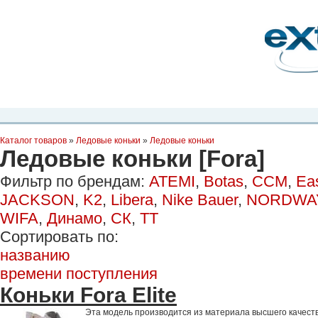
Планета Экстрима
-
сообщество любителей экстремального спорта. Вы
можете
присоединиться!
Главная
Пресс-релиз
Новости
Видео
Фото
Места
Блоги
Ка
Каталог товаров
»
Ледовые коньки
»
Ледовые коньки
Ледовые коньки [Fora]
Фильтр по брендам:
ATEMI
,
Botas
,
CCM
,
Ea
JACKSON
,
K2
,
Libera
,
Nike Bauer
,
NORDWA
WIFA
,
Динамо
,
СК
,
ТТ
Сортировать по:
названию
времени поступления
Коньки Fora Elite
Эта модель производится из материала высшего качества