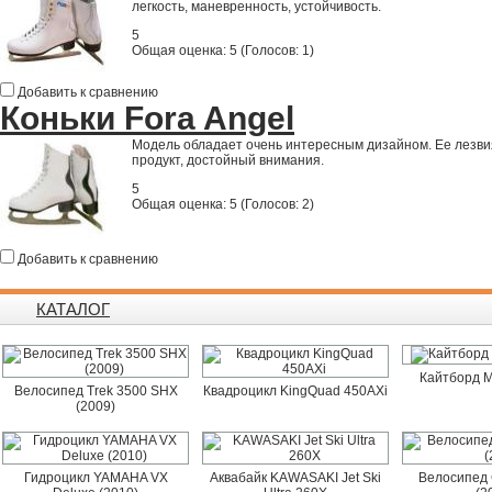
легкость, маневренность, устойчивость.
5
Общая оценка:
5
(
Голосов: 1
)
Добавить к сравнению
Коньки Fora Angel
Модель обладает очень интересным дизайном. Ее лезвия
продукт, достойный внимания.
5
Общая оценка:
5
(
Голосов: 2
)
Добавить к сравнению
КАТАЛОГ
Кайтборд M
Велосипед Trek 3500 SHX
Квадроцикл KingQuad 450AXi
(2009)
Гидроцикл YAMAHA VX
Аквабайк KAWASAKI Jet Ski
Велосипед 