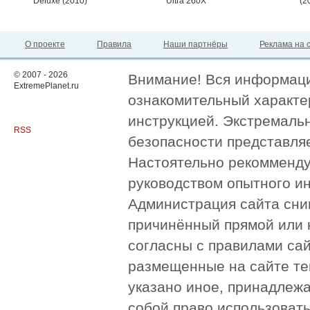
Deluxe (2010)
Ultra 260X
(2
О проекте
Правила
Наши партнёры
Реклама на 
© 2007 - 2026
Внимание! Вся информация
ExtremePlanet.ru
ознакомительный характер
инструкцией. Экстремаль
RSS
безопасности представля
Настоятельно рекомменду
руководством опытного и
Администрация сайта сни
причинённый прямой или 
согласны с правилами сай
размещенные на сайте те
указано иное, принадлежа
собой право использоват