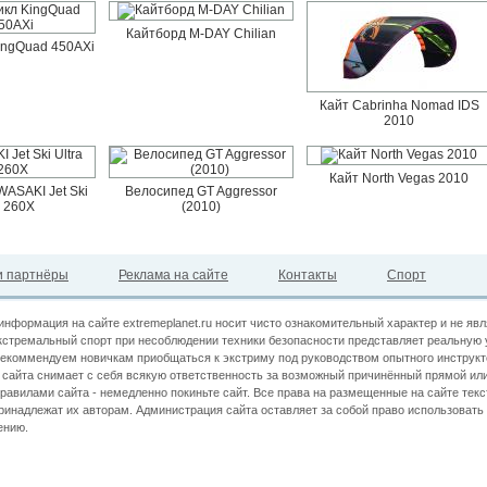
Кайтборд M-DAY Chilian
ingQuad 450AXi
Кайт Cabrinha Nomad IDS
2010
Кайт North Vegas 2010
ASAKI Jet Ski
Велосипед GT Aggressor
a 260X
(2010)
 партнёры
Реклама на сайте
Контакты
Спорт
информация на сайте extremeplanet.ru носит чисто ознакомительный характер и не яв
кстремальный спорт при несоблюдении техники безопасности представляет реальную 
екоммендуем новичкам приобщаться к экстриму под руководством опытного инструкт
сайта снимает с себя всякую ответственность за возможный причинённый прямой или
правилами сайта - немедленно покиньте сайт. Все права на размещенные на сайте текс
принадлежат их авторам. Администрация сайта оставляет за собой право использова
ению.