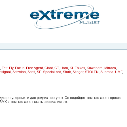
рта. Вы
о
Фото
Места
Блоги
Каталог
Объявления
Статьи
Игры
,
Felt
,
Fly
,
Focus
,
Free Agent
,
Giant
,
GT
,
Haro
,
KHEbikes
,
Kuwahara
,
Mirraco
,
ssignol
,
Schwinn
,
Scott
,
SE
,
Specialized
,
Stark
,
Stinger
,
STOLEN
,
Subrosa
,
UMF
,
ля регулярных, и для редких прогулок. Он подойдет тем, кто хочет просто
ВМХ и тем, кто хочет стать специалистом.