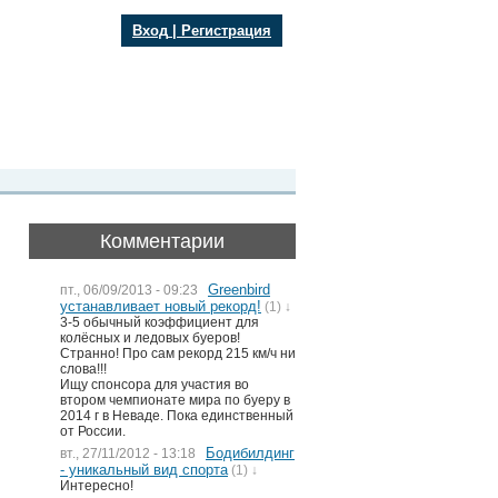
Вход
|
Регистрация
Комментарии
Greenbird
пт., 06/09/2013 - 09:23
устанавливает новый рекорд!
(1) ↓
3-5 обычный коэффициент для
колёсных и ледовых буеров!
Странно! Про сам рекорд 215 км/ч ни
слова!!!
Ищу спонсора для участия во
втором чемпионате мира по буеру в
2014 г в Неваде. Пока единственный
от России.
Бодибилдинг
вт., 27/11/2012 - 13:18
- уникальный вид спорта
(1) ↓
Интересно!