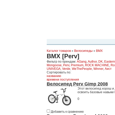
Планета Экстрима
-
сообщество любителей экстремального спо
можете
присоединиться!
Главная
Пресс-релиз
Новости
Виде
Каталог товаров
»
Велосипеды
»
BMX
BMX [Perv]
Фильтр по брендам:
AGang
,
Author
,
DK
,
Eastern
Mongoose
,
Perv
,
Premium
,
ROCK MACHINE
,
Ro
UNIVEGA
,
Verde
,
WeThePeople
,
Winner
,
Аист
Сортировать по:
названию
времени поступления
Велосипед Perv Gimp 2008
Этот велосипед хорош и д
освоить базовые навыки 
0
Добавить к сравнению