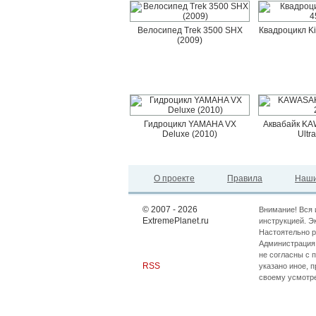
Велосипед Trek 3500 SHX
Квадроцикл K
(2009)
Гидроцикл YAMAHA VX
Аквабайк KAW
Deluxe (2010)
Ultr
О проекте
Правила
Наши
© 2007 - 2026
Внимание! Вся 
ExtremePlanet.ru
инструкцией. Э
Настоятельно р
Администрация 
не согласны с 
RSS
указано иное, 
своему усмотр