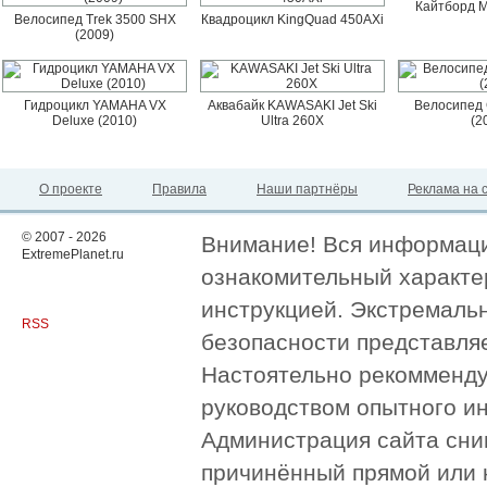
Кайтборд M
Велосипед Trek 3500 SHX
Квадроцикл KingQuad 450AXi
(2009)
Гидроцикл YAMAHA VX
Аквабайк KAWASAKI Jet Ski
Велосипед 
Deluxe (2010)
Ultra 260X
(2
О проекте
Правила
Наши партнёры
Реклама на 
© 2007 - 2026
Внимание! Вся информация
ExtremePlanet.ru
ознакомительный характер
инструкцией. Экстремаль
RSS
безопасности представля
Настоятельно рекомменду
руководством опытного и
Администрация сайта сни
причинённый прямой или 