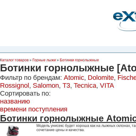
Планета Экстрима
-
сообщество любителей экстремального спорта. Вы
можете
присоединиться!
Главная
Пресс-релиз
Новости
Видео
Фото
Места
Блоги
Ка
Каталог товаров
»
Горные лыжи
»
Ботинки горнолыжные
Ботинки горнолыжные [Ato
Фильтр по брендам:
Atomic
,
Dolomite
,
Fische
Rossignol
,
Salomon
,
T3
,
Tecnica
,
VITA
Сортировать по:
названию
времени поступления
Ботинки горнолыжные Atomic
Модель унисекс будет хороша как на лыжных склонах, так
сочетание цены и качества.