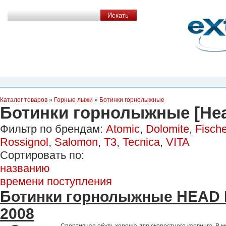
Планета Экстрима
-
сообщество любителей экстремального спорта. Вы
можете
присоединиться!
Главная
Пресс-релиз
Новости
Видео
Фото
Места
Блоги
Ка
Каталог товаров
»
Горные лыжи
»
Ботинки горнолыжные
Ботинки горнолыжные [He
Фильтр по брендам:
Atomic
,
Dolomite
,
Fische
Rossignol
,
Salomon
,
T3
,
Tecnica
,
VITA
Сортировать по:
названию
времени поступления
Ботинки горнолыжные HEAD 
2008