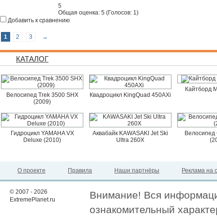
5
Общая оценка:
5
(
Голосов: 1
)
Добавить к сравнению
1
2
3
→
КАТАЛОГ
Кайтборд M
Велосипед Trek 3500 SHX
Квадроцикл KingQuad 450AXi
(2009)
Гидроцикл YAMAHA VX
Аквабайк KAWASAKI Jet Ski
Велосипед 
Deluxe (2010)
Ultra 260X
(2
О проекте
Правила
Наши партнёры
Реклама на 
© 2007 - 2026
Внимание! Вся информация
ExtremePlanet.ru
ознакомительный характер