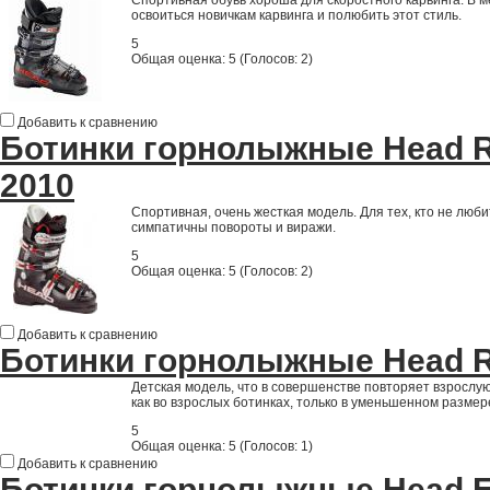
Спортивная обувь хороша для скоростного карвинга. В м
освоиться новичкам карвинга и полюбить этот стиль.
5
Общая оценка:
5
(
Голосов: 2
)
Добавить к сравнению
Ботинки горнолыжные Head 
2010
Спортивная, очень жесткая модель. Для тех, кто не люби
симпатичны повороты и виражи.
5
Общая оценка:
5
(
Голосов: 2
)
Добавить к сравнению
Ботинки горнолыжные Head 
Детская модель, что в совершенстве повторяет взрослую
как во взрослых ботинках, только в уменьшенном размер
5
Общая оценка:
5
(
Голосов: 1
)
Добавить к сравнению
Ботинки горнолыжные Head E