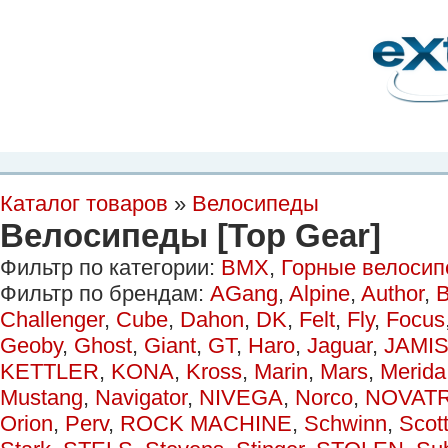
Планета Экстрима
-
сообщество любителей экстремального спорта. Вы
можете
присоединиться!
Главная
Пресс-релиз
Новости
Видео
Фото
Места
Блоги
Ка
Каталог товаров
»
Велосипеды
Велосипеды [Top Gear]
Фильтр по категории:
BMX
,
Горные велоси
Фильтр по брендам:
AGang
,
Alpine
,
Author
,
B
Challenger
,
Cube
,
Dahon
,
DK
,
Felt
,
Fly
,
Focus
Geoby
,
Ghost
,
Giant
,
GT
,
Haro
,
Jaguar
,
JAMI
KETTLER
,
KONA
,
Kross
,
Marin
,
Mars
,
Merida
Mustang
,
Navigator
,
NIVEGA
,
Norco
,
NOVAT
Orion
,
Perv
,
ROCK MACHINE
,
Schwinn
,
Scot