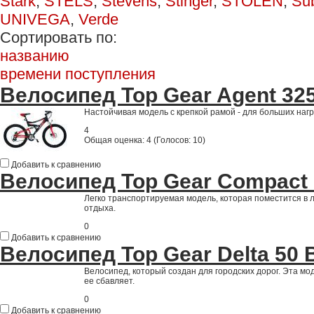
Stark
,
STELS
,
Stevens
,
Stinger
,
STOLEN
,
Su
UNIVEGA
,
Verde
Сортировать по:
названию
времени поступления
Велосипед Top Gear Agent 32
Настойчивая модель с крепкой рамой - для больших наг
4
Общая оценка:
4
(
Голосов: 10
)
Добавить к сравнению
Велосипед Top Gear Compact
Легко транспортируемая модель, которая поместится в 
отдыха.
0
Добавить к сравнению
Велосипед Top Gear Delta 50
Велосипед, который создан для городских дорог. Эта мо
ее сбавляет.
0
Добавить к сравнению