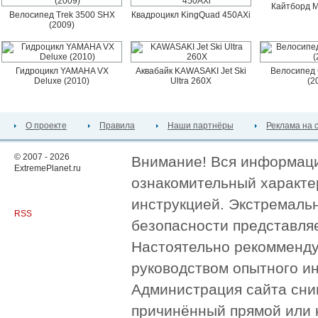
Кайтборд M
Велосипед Trek 3500 SHX
Квадроцикл KingQuad 450AXi
(2009)
Гидроцикл YAMAHA VX
Аквабайк KAWASAKI Jet Ski
Велосипед 
Deluxe (2010)
Ultra 260X
(2
О проекте
Правила
Наши партнёры
Реклама на 
© 2007 - 2026
Внимание! Вся информация
ExtremePlanet.ru
ознакомительный характер
инструкцией. Экстремаль
RSS
безопасности представля
Настоятельно рекомменду
руководством опытного и
Администрация сайта сни
причинённый прямой или 