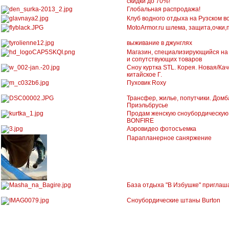
скидки до 70%!
Глобальная распродажа!
Клуб водного отдыха на Рузском 
MotoArmor.ru шлема, защита,очки,
выживание в джунглях
Магазин, специализирующийся на
и сопутствующих товаров
Сноу куртка STL. Корея. Новая/Ка
китайское Г.
Пуховик Roxy
Трансфер, жилье, попутчики. Домб
Приэльбрусье
Продам женскую сноубордическую 
BONFIRE
Аэровидео фотосъемка
Парапланерное саняржение
База отдыха "В Избушке" приглаш
Сноубордические штаны Burton