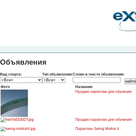
Планета Экстрима
-
сообщество любителей экстремального спорта. Вы
можете
присоединиться!
Главная
Пресс-релиз
Новости
Видео
Фото
Места
Блоги
Ка
Объявления
Вид спорта:
Тип объявления:
Слово в тексте объявления:
Фото
Название
Продаю параплан для обучения
Продаю параплан для обучения
Параплан Swing Mistral 4