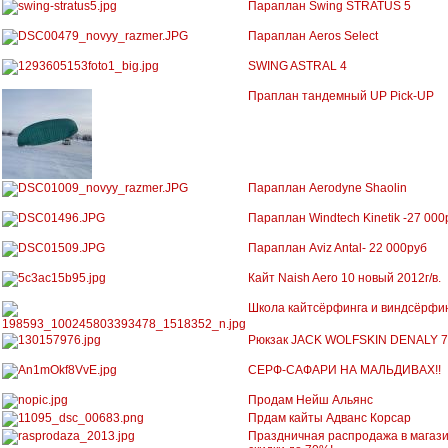
Параплан Swing STRATUS 5
Параплан Aeros Select
SWING ASTRAL 4
Праплан тандемный UP Pick-UP
Параплан Aerodyne Shaolin
Параплан Windtech Kinetik -27 000
Параплан Aviz Antal- 22 000руб
Кайт Naish Aero 10 новый 2012г/в.
Школа кайтсёрфинга и виндсёрфи
Рюкзак JACK WOLFSKIN DENALY 
СЕРФ-САФАРИ НА МАЛЬДИВАХ!!
Продам Нейш Альянс
Прдам кайты Адванс Корсар
Праздничная распродажа в магази