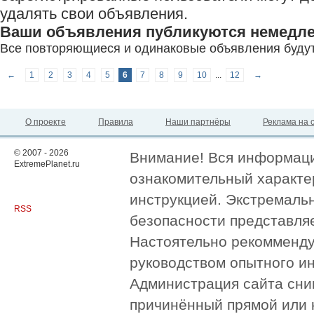
удалять свои объявления.
Ваши объявления публикуются немедле
Все повторяющиеся и одинаковые объявления буду
←
1
2
3
4
5
6
7
8
9
10
...
12
→
О проекте
Правила
Наши партнёры
Реклама на 
© 2007 - 2026
Внимание! Вся информация
ExtremePlanet.ru
ознакомительный характер
инструкцией. Экстремаль
RSS
безопасности представля
Настоятельно рекомменду
руководством опытного и
Администрация сайта сни
причинённый прямой или 