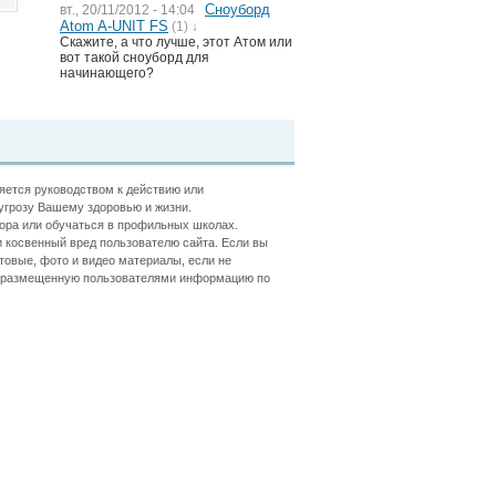
Сноуборд
вт., 20/11/2012 - 14:04
Atom A-UNIT FS
(1) ↓
Скажите, а что лучше, этот Атом или
вот такой сноуборд для
начинающего?
ляется руководством к действию или
угрозу Вашему здоровью и жизни.
ора или обучаться в профильных школах.
 косвенный вред пользователю сайта. Если вы
товые, фото и видео материалы, если не
ть размещенную пользователями информацию по