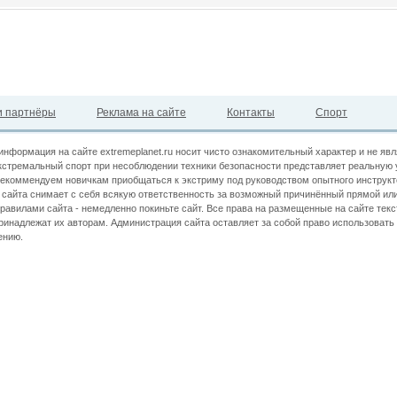
 партнёры
Реклама на сайте
Контакты
Спорт
информация на сайте extremeplanet.ru носит чисто ознакомительный характер и не яв
кстремальный спорт при несоблюдении техники безопасности представляет реальную 
екоммендуем новичкам приобщаться к экстриму под руководством опытного инструкт
сайта снимает с себя всякую ответственность за возможный причинённый прямой или
правилами сайта - немедленно покиньте сайт. Все права на размещенные на сайте текс
принадлежат их авторам. Администрация сайта оставляет за собой право использова
ению.