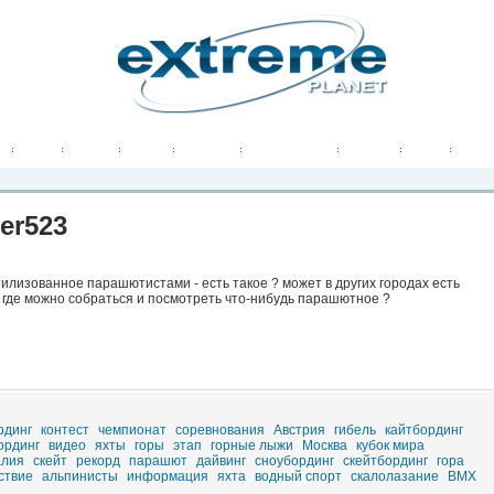
рта. Вы
о
Фото
Места
Блоги
Каталог
Объявления
Статьи
Игры
er523
тилизованное парашютистами - есть такое ? может в других городах есть
 где можно собраться и посмотреть что-нибудь парашютное ?
рдинг
контест
чемпионат
соревнования
Австрия
гибель
кайтбординг
ординг
видео
яхты
горы
этап
горные лыжи
Москва
кубок мира
алия
скейт
рекорд
парашют
дайвинг
сноубординг
скейтбординг
гора
ствие
альпинисты
информация
яхта
водный спорт
скалолазание
BMX