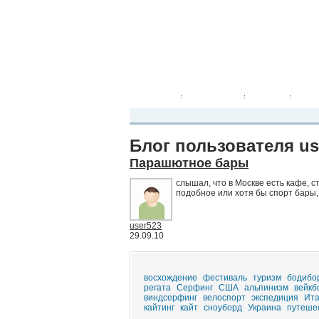
Планета Экстрима
-
сообщество любителей экстремального спо
можете
присоединиться!
Главная
Пресс-релиз
Новости
Виде
Блог пользователя us
Парашютное бары
слышал, что в Москве есть кафе, с
подобное или хотя бы спорт бары,
user523
29.09.10
восхождение
фестиваль
туризм
бодибо
регата
Серфинг
США
альпинизм
вейкб
виндсерфинг
велоспорт
экспедиция
Ит
кайтинг
кайт
сноуборд
Украина
путеше