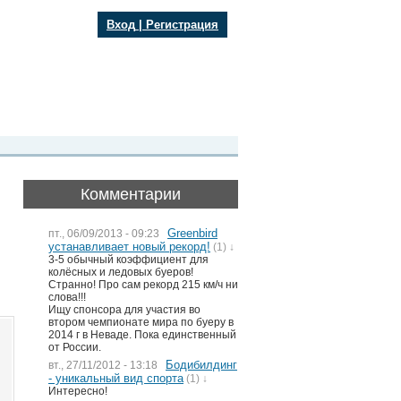
Вход
|
Регистрация
Комментарии
Greenbird
пт., 06/09/2013 - 09:23
устанавливает новый рекорд!
(1) ↓
3-5 обычный коэффициент для
колёсных и ледовых буеров!
Странно! Про сам рекорд 215 км/ч ни
слова!!!
Ищу спонсора для участия во
втором чемпионате мира по буеру в
2014 г в Неваде. Пока единственный
от России.
Бодибилдинг
вт., 27/11/2012 - 13:18
- уникальный вид спорта
(1) ↓
Интересно!