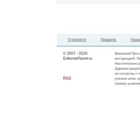
О проекте
Правила
Наши
© 2007 - 2026
Внимание! Вся 
ExtremePlanet.ru
инструкцией. Э
Настоятельно р
Администрация 
не согласны с 
RSS
указано иное, 
своему усмотр