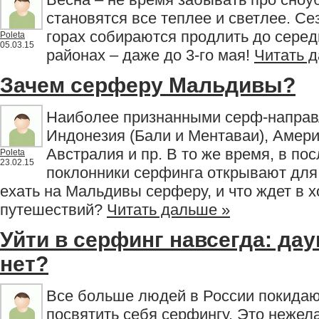
становятся все теплее и светлее. Се
горах собираются продлить до серед
Poleta
05.03.15
районах – даже до 3-го мая!
Читать 
Зачем серферу Мальдивы?
Наиболее признанными серф-направ
Индонезия (Бали и Ментаваи), Амери
Австралия и пр. В то же время, в по
Poleta
23.02.15
поклонники серфинга открывают для
ехать на Мальдивы серферу, и что ждет в 
путешествий?
Читать дальше »
Уйти в серфинг навсегда: да
нет?
Все больше людей в России покидаю
посвятить себя серфингу. Это нежел