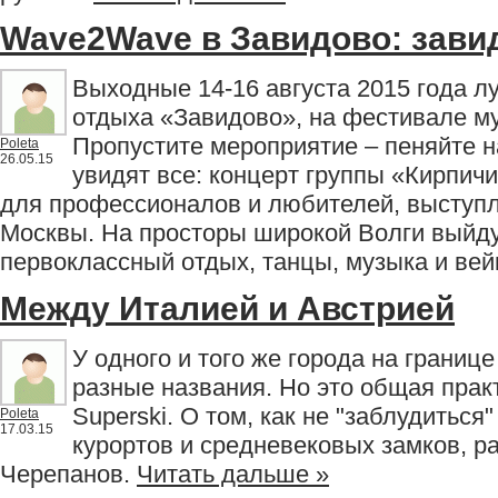
Wave2Wave в Завидово: зави
Выходные 14-16 августа 2015 года л
отдыха «Завидово», на фестивале м
Пропустите мероприятие – пеняйте на
Poleta
26.05.15
увидят все: концерт группы «Кирпичи
для профессионалов и любителей, выступ
Москвы. На просторы широкой Волги выйдут
первоклассный отдых, танцы, музыка и вей
Между Италией и Австрией
У одного и того же города на границ
разные названия. Но это общая практ
Superski. О том, как не "заблудитьс
Poleta
17.03.15
курортов и средневековых замков, р
Черепанов.
Читать дальше »