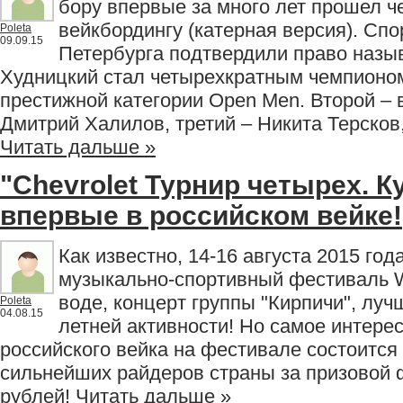
бору впервые за много лет прошел ч
вейкбордингу (катерная версия). Спо
Poleta
09.09.15
Петербурга подтвердили право назы
Худницкий стал четырехкратным чемпионом
престижной категории Open Men. Второй – 
Дмитрий Халилов, третий – Никита Терсков,
Читать дальше »
"Chevrolet Турнир четырех. К
впервые в российском вейке!
Как известно, 14-16 августа 2015 го
музыкально-спортивный фестиваль W
воде, концерт группы "Кирпичи", луч
Poleta
04.08.15
летней активности! Но самое интере
российского вейка на фестивале состоится 
сильнейших райдеров страны за призовой 
рублей!
Читать дальше »