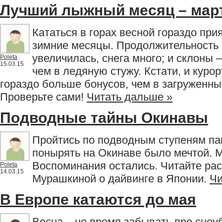
Лучший лыжный месяц – мар
Кататься в горах весной гораздо при
зимние месяцы. Продолжительность 
увеличилась, снега много; и склоны 
Poleta
15.03.15
чем в ледяную стужу. Кстати, и куро
гораздо больше бонусов, чем в загруженны
Проверьте сами!
Читать дальше »
Подводные тайны Окинавы
Пройтись по подводным ступеням па
понырять на Окинаве было мечтой. 
Воспоминания остались. Читайте ра
Poleta
14.03.15
Мурашкиной о дайвинге в Японии.
Чи
В Европе катаются до мая
Весна – не время забывать про сноу