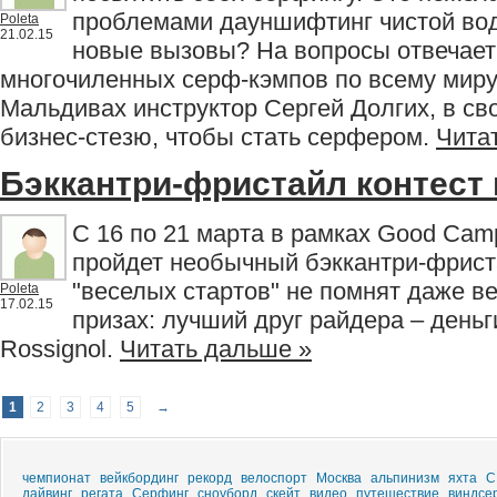
проблемами дауншифтинг чистой вод
Poleta
21.02.15
новые вызовы? На вопросы отвечает
многочиленных серф-кэмпов по всему миру
Мальдивах инструктор Сергей Долгих, в с
бизнес-стезю, чтобы стать серфером.
Чита
Бэккантри-фристайл контест 
C 16 по 21 марта в рамках Good Camp
пройдет необычный бэккантри-фрист
"веселых стартов" не помнят даже в
Poleta
17.02.15
призах: лучший друг райдера – деньг
Rossignol.
Читать дальше »
1
2
3
4
5
→
чемпионат
вейкбординг
рекорд
велоспорт
Москва
альпинизм
яхта
С
дайвинг
регата
Серфинг
сноуборд
скейт
видео
путешествие
виндсе