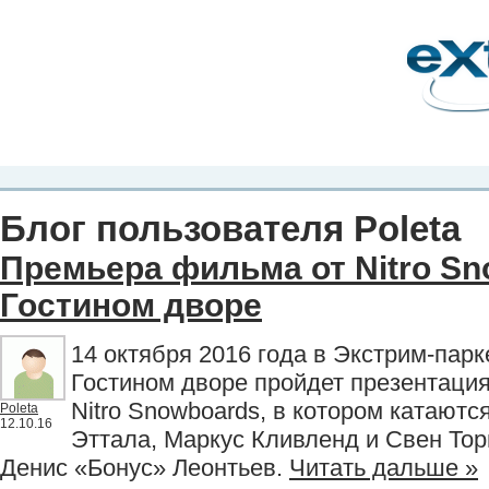
Планета Экстрима
-
сообщество любителей экстремального спорта. Вы
можете
присоединиться!
Главная
Пресс-релиз
Новости
Видео
Фото
Места
Блоги
Ка
Блог пользователя Poleta
Премьера фильма от Nitro Sn
Гостином дворе
14 октября 2016 года в Экстрим-пар
Гостином дворе пройдет презентаци
Nitro Snowboards, в котором катаютс
Poleta
12.10.16
Эттала, Маркус Кливленд и Свен Торг
Денис «Бонус» Леонтьев.
Читать дальше »