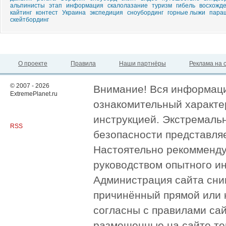
альпинисты
этап
информация
скалолазание
туризм
гибель
восхожд
кайтинг
контест
Украина
экспедиция
сноубординг
горные лыжи
пара
скейтбординг
О проекте
Правила
Наши партнёры
Реклама на 
© 2007 - 2026
Внимание! Вся информация
ExtremePlanet.ru
ознакомительный характер
инструкцией. Экстремаль
RSS
безопасности представля
Настоятельно рекомменду
руководством опытного и
Администрация сайта сни
причинённый прямой или 
согласны с правилами сай
размещенные на сайте те