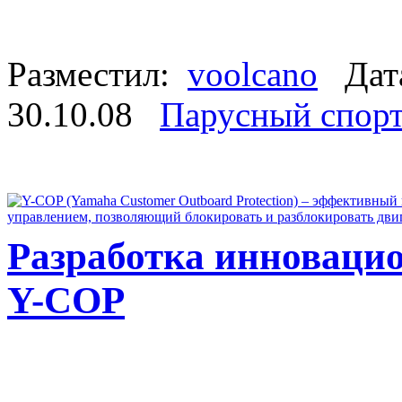
Разместил:
voolcano
Дата
30.10.08
Парусный спор
Разработка инноваци
Y-COP