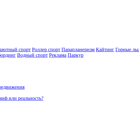
шютный спорт
Роллер спорт
Парапланеризм
Кайтинг
Горные л
бординг
Водный спорт
Реклама
Паркур
ередвижения
миф или реальность?