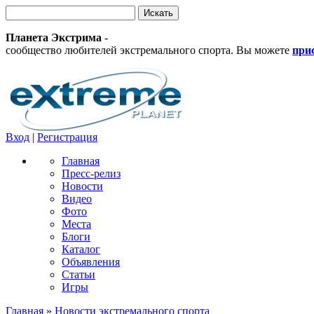
Планета Экстрима
-
сообщество любителей экстремального спорта. Вы можете
при
Вход
|
Регистрация
Главная
Пресс-релиз
Новости
Видео
Фото
Места
Блоги
Каталог
Объявления
Статьи
Игры
Главная
»
Новости экстремального спорта