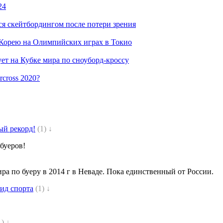
24
я скейтбордингом после потери зрения
 Корею на Олимпийских играх в Токио
т на Кубке мира по сноуборд-кроссу
cross 2020?
ый рекорд!
(1) ↓
буеров!
ра по буеру в 2014 г в Неваде. Пока единственный от России.
ид спорта
(1) ↓
1) ↓