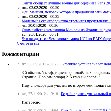
Таити обещает лучшие волны для серфинга Paris 20
пн., 03/02/2020 - 00:50
Дэн Мансин, человек который продолжил заниматьс
пн., 03/02/2020 - 00:35
Маленькая скейтбордистка стремится представлять
чт., 30/01/2020 - 00:36
Олимпийская чемпионка Мойоли из Италии лидируе
вс., 26/01/2020 - 00:31
Что ожидать от Чемпионата мира UCI по BMX Super
← Смотреть все
Комментарии
пт., 06/09/2013 - 09:23
Greenbird устанавливает нов
3-5 обычный коэффициент для колёсных и ледовых 
Странно! Про сам рекорд 215 км/ч ни слова!!!
Ищу спонсора для участия во втором чемпионате ми
вт., 27/11/2012 - 13:18
Бодибилдинг - уникальный в
Интересно!
вт., 20/11/2012 - 14:04
Сноуборд Atom A-UNIT FS
(