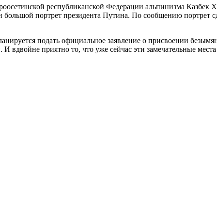
евероосетинской республиканской Федерации альпинизма Казбек Х
 большой портрет президента Путина. По сообщению портрет сд
планируется подать официальное заявление о присвоении безымя
И вдвойне приятно то, что уже сейчас эти замечательные места 