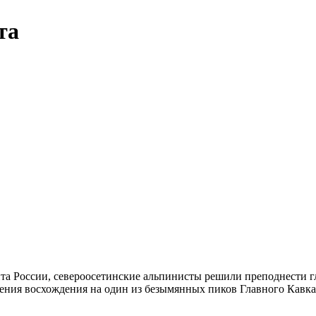
та
та России, североосетинские альпинисты решили преподнести гл
ения восхождения на один из безымянных пиков Главного Кавказ