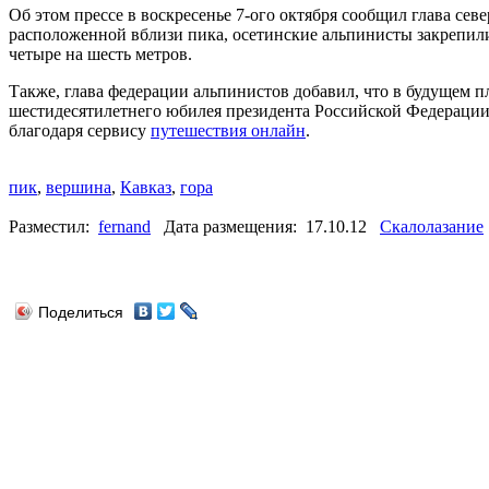
Об этом прессе в воскресенье 7-ого октября сообщил глава с
расположенной вблизи пика, осетинские альпинисты закрепили
четыре на шесть метров.
Также, глава федерации альпинистов добавил, что в будущем 
шестидесятилетнего юбилея президента Российской Федерации. 
благодаря сервису
путешествия онлайн
.
пик
,
вершина
,
Кавказ
,
гора
Разместил:
fernand
Дата размещения: 17.10.12
Скалолазание
Поделиться