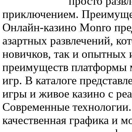
просто разв
приключением. Преимущес
Онлайн-казино Monro пре
азартных развлечений, ко
новичков, так и опытных 
преимуществ платформы м
игр. В каталоге представл
игры и живое казино с ре
Современные технологии. 
качественная графика и м