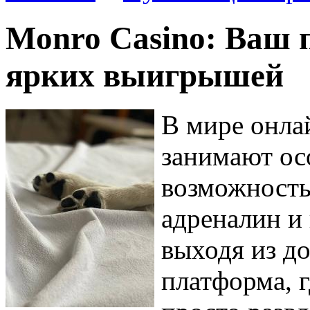
Monro Casino: Ваш п
ярких выигрышей
В мире онла
занимают ос
возможность
адреналин и
выходя из д
платформа, г