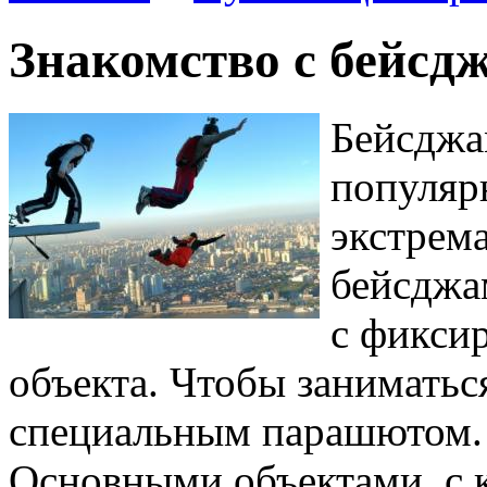
Знакомство с бейсд
Бейсджа
популяр
экстрем
бейсджа
с фикси
объекта. Чтобы заниматьс
специальным парашютом.
Основными объектами, с 