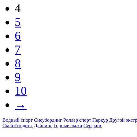
4
5
6
7
8
9
10
→
Водный спорт
Сноубординг
Роллер спорт
Паркур
Другой экст
Скейтбординг
Дайвинг
Горные лыжи
Серфинг