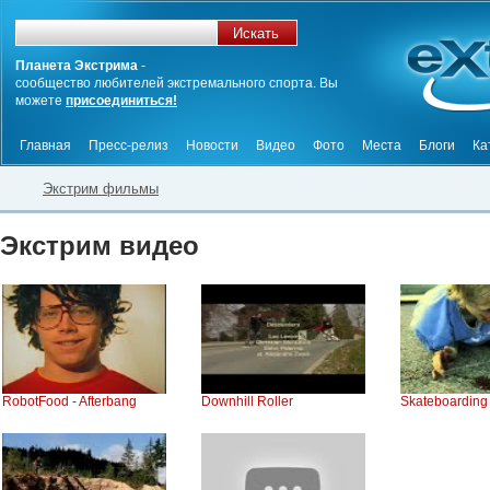
Планета Экстрима
-
сообщество любителей экстремального спорта. Вы
можете
присоединиться!
Главная
Пресс-релиз
Новости
Видео
Фото
Места
Блоги
Ка
Экстрим фильмы
Экстрим видео
RobotFood - Afterbang
Downhill Roller
Skateboarding