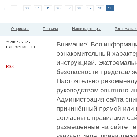
←
1
...
33
34
35
36
37
38
39
40
41
О проекте
Правила
Наши партнёры
Реклама на 
© 2007 - 2026
Внимание! Вся информация
ExtremePlanet.ru
ознакомительный характер
инструкцией. Экстремаль
RSS
безопасности представля
Настоятельно рекомменду
руководством опытного и
Администрация сайта сни
причинённый прямой или 
согласны с правилами сай
размещенные на сайте те
указано иное, принадлежа