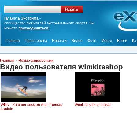
Планета Экстрима
-
сообщество любителей экстремального спорта. Вы
можете
присоединиться!
Главная
Пресс-релиз
Новости
Видео
Фото
Места
Блоги
Ка
Главная
»
Новые видеоролики
Видео пользователя wimkiteshop
WKtv - Summer session with Thomas
Wimkite school teaser
Lantoin