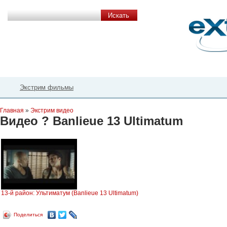
Планета Экстрима
-
сообщество любителей экстремального спорта. Вы
можете
присоединиться!
Главная
Пресс-релиз
Новости
Видео
Фото
Места
Блоги
Ка
Экстрим фильмы
Главная
»
Экстрим видео
Видео ? Banlieue 13 Ultimatum
13-й район: Ультиматум (Banlieue 13 Ultimatum)
Поделиться