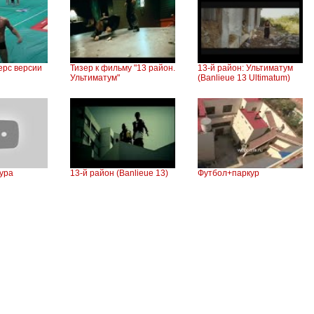
ерс версии
Тизер к фильму "13 район.
13-й район: Ультиматум
Ультиматум"
(Banlieue 13 Ultimatum)
кура
13-й район (Banlieue 13)
Футбол+паркур