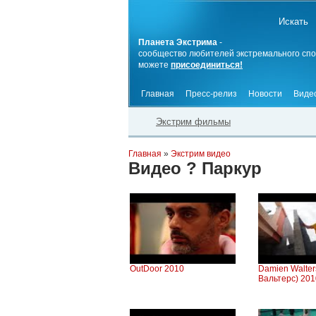
Планета Экстрима
-
сообщество любителей экстремального спо
можете
присоединиться!
Главная
Пресс-релиз
Новости
Виде
Экстрим фильмы
Главная
»
Экстрим видео
Видео ? Паркур
OutDoor 2010
Damien Walter
Вальтерс) 201