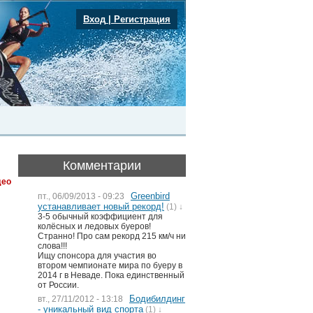
Вход
|
Регистрация
Комментарии
део
Greenbird
пт., 06/09/2013 - 09:23
устанавливает новый рекорд!
(1) ↓
3-5 обычный коэффициент для
колёсных и ледовых буеров!
Странно! Про сам рекорд 215 км/ч ни
слова!!!
Ищу спонсора для участия во
втором чемпионате мира по буеру в
2014 г в Неваде. Пока единственный
от России.
Бодибилдинг
вт., 27/11/2012 - 13:18
- уникальный вид спорта
(1) ↓