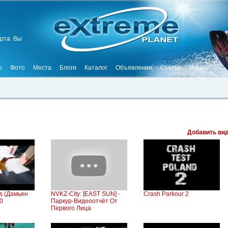
рта. Вы
о
Фото
Места
Блоги
Каталог
Объявления
Статьи
Игры
Добавить ви
s (Дамьен
NVKZ-City: [EAST SUN] -
Crash Parkour 2
0
Паркур-Видеоотчёт От
Первого Лица