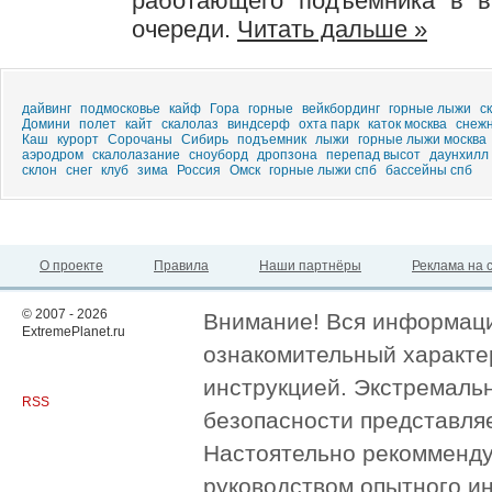
работающего подъемника в в
очереди.
Читать дальше »
дайвинг
подмосковье
кайф
Гора
горные
вейкбординг
горные лыжи
с
Домини
полет
кайт
скалолаз
виндсерф
охта парк
каток москва
снеж
Каш
курорт
Сорочаны
Сибирь
подъемник
лыжи
горные лыжи москва
аэродром
скалолазание
сноуборд
дропзона
перепад высот
даунхилл
склон
снег
клуб
зима
Россия
Омск
горные лыжи спб
бассейны спб
О проекте
Правила
Наши партнёры
Реклама на 
© 2007 - 2026
Внимание! Вся информация
ExtremePlanet.ru
ознакомительный характер
инструкцией. Экстремаль
RSS
безопасности представля
Настоятельно рекомменду
руководством опытного и