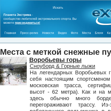
Планета Экстрима
-
сообщество любителей экстремального спорта. Вы
можете
присоединиться!
Главная
Пресс-релиз
Новости
Видео
Фото
Места
Блоги
Ка
Места с меткой снежные п
Воробьевы горы
Сноуборд & Горные лыжи
На легендарных Воробьевых г
себя настоящим спортсменом
московская трасса, сертифи
высот - 62 метра). Как и на м
здесь обычно много борде
перегораживают трассу. Из