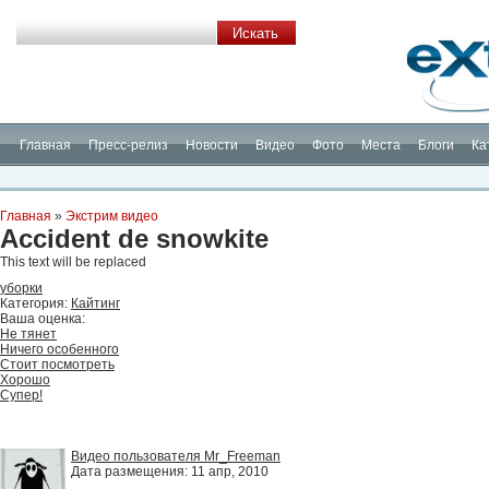
Планета Экстрима
-
сообщество любителей экстремального спорта. Вы
можете
присоединиться!
Главная
Пресс-релиз
Новости
Видео
Фото
Места
Блоги
Ка
Главная
»
Экстрим видео
Accident de snowkite
This text will be replaced
уборки
Категория:
Кайтинг
Ваша оценка:
Не тянет
Ничего особенного
Стоит посмотреть
Хорошо
Супер!
Видео пользователя Mr_Freeman
Дата размещения: 11 апр, 2010