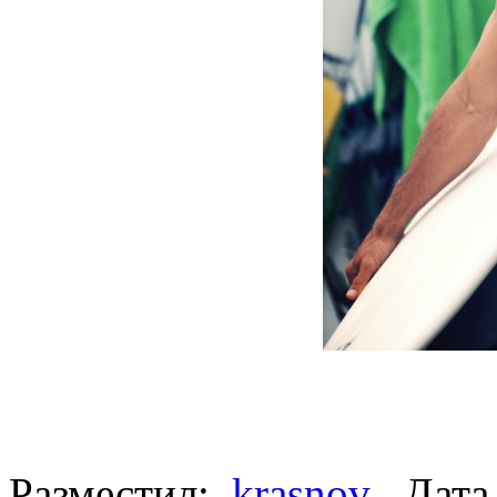
Разместил:
krasnov
Дата 