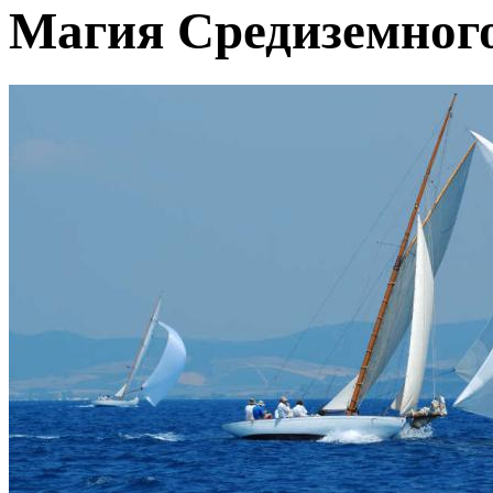
Магия Средиземног