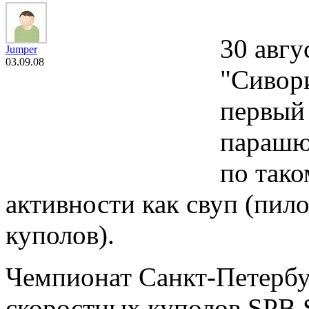
30 авгу
Jumper
03.09.08
"Сивори
первый 
парашю
по так
активности как свуп (пил
куполов).
Чемпионат Санкт-Петербу
скоростных куполов SP