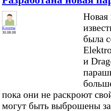
Новая
извест
Koozma
30.08.08
была с
Elektr
и Drag
парашю
большо
пока они не раскроют сво
могут быть выброшены за