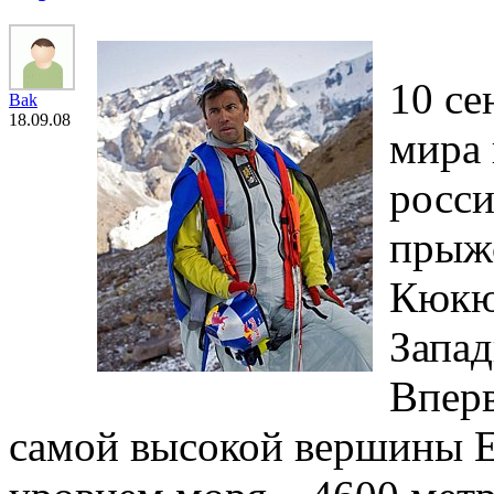
10 се
Bak
18.09.08
мира
росси
прыж
Кюкю
Запад
Вперв
самой высокой вершины Е