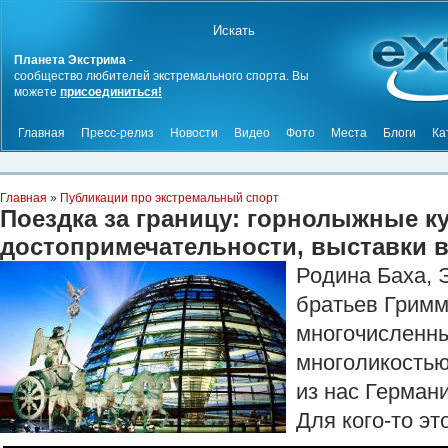
Планета Экстрима
-
сообщество любителей экстремального спорта. Вы
можете
присоединиться!
Главная
Пресс-релиз
Новости
Видео
Фото
Места
Блоги
Ка
Главная
»
Публикации про экстремальный спорт
Поездка за границу: горнолыжные к
достопримечательности, выставки 
Родина Баха, 
братьев Гримм
многочисленны
многоликостью
из нас Герман
Для кого-то э