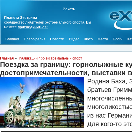
Планета Экстрима
-
сообщество любителей экстремального спорта. Вы
можете
присоединиться!
Главная
Пресс-релиз
Новости
Видео
Фото
Места
Блоги
Ка
Главная
»
Публикации про экстремальный спорт
Поездка за границу: горнолыжные к
достопримечательности, выставки 
Родина Баха, 
братьев Гримм
многочисленны
многоликостью
из нас Герман
Для кого-то э