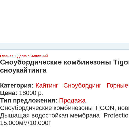
Планета Экстрима
-
сообщество любителей экстремального спорта. Вы
можете
присоединиться!
Главная
Пресс-релиз
Новости
Видео
Фото
Места
Блоги
Ка
Главная
»
Доска объявлений
Сноубордические комбинезоны Tigo
сноукайтинга
Категория:
Кайтинг
Сноубординг
Горные
Цена:
18000 р.
Тип предложения:
Продажа
Сноубордические комбинезоны TIGON, нови
Дышащая водостойкая мембрана "Protectio
15.000мм/10.000г